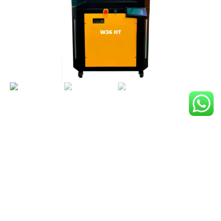
Se inscreva para ser avisado sobre nossos
lançamentos, eventos e novidades!
Name